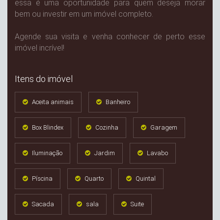
essa é uma oportunidade para quem deseja morar
bem ou investir em um imóvel completo.
Agende sua visita e venha conhecer de perto esse
imóvel incrível!
Itens do imóvel
Aceita animais
Banheiro
Box Blindex
Cozinha
Garagem
Iluminação
Jardim
Lavabo
Píscina
Quarto
Quintal
Sacada
sala
Suite