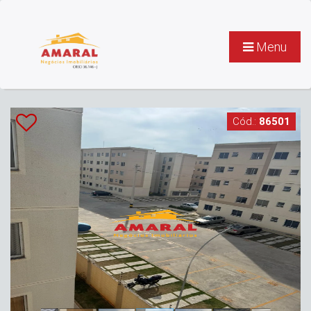
Menu
Cód.:
86501