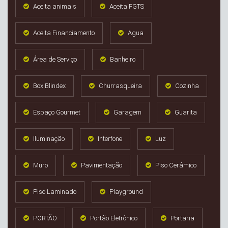
Aceita animais
Aceita FGTS
Aceita Financiamento
Agua
Área de Serviço
Banheiro
Box Blindex
Churrasqueira
Cozinha
Espaço Gourmet
Garagem
Guarita
Iluminação
Interfone
Luz
Muro
Pavimentação
Piso Cerâmico
Piso Laminado
Playground
PORTÃO
Portão Eletrônico
Portaria