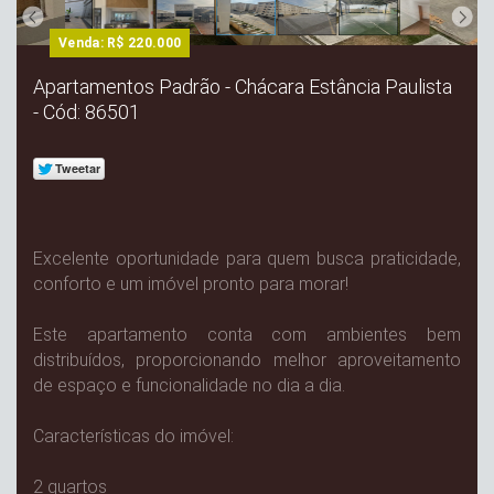
Venda: R$ 220.000
Apartamentos Padrão - Chácara Estância Paulista
- Cód: 86501
Excelente oportunidade para quem busca praticidade,
conforto e um imóvel pronto para morar!
Este apartamento conta com ambientes bem
distribuídos, proporcionando melhor aproveitamento
de espaço e funcionalidade no dia a dia.
Características do imóvel:
2 quartos