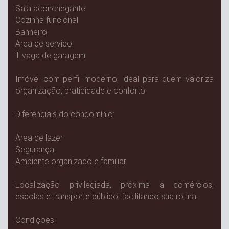
Sala aconchegante
Cozinha funcional
Banheiro
Área de serviço
1 vaga de garagem
Imóvel com perfil moderno, ideal para quem valoriza
organização, praticidade e conforto.
Diferenciais do condomínio:
Área de lazer
Segurança
Ambiente organizado e familiar
Localização privilegiada, próxima a comércios,
escolas e transporte público, facilitando sua rotina.
Condições: