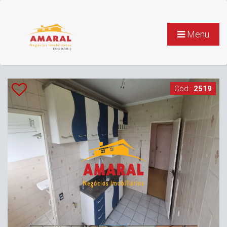
Menu
Cód.:
2519