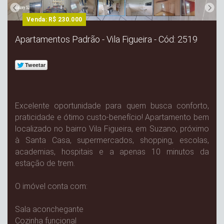
Venda: R$ 230.000
Apartamentos Padrão - Vila Figueira - Cód: 2519
Excelente oportunidade para quem busca conforto,
praticidade e ótimo custo-benefício! Apartamento bem
localizado no bairro Vila Figueira, em Suzano, próximo
à Santa Casa, supermercados, shopping, escolas,
academias, hospitais e a apenas 10 minutos da
estação de trem.
O imóvel conta com:
Sala aconchegante
Cozinha funcional