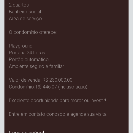
2 quartos
Banheiro social
Área de serviço
O condomínio oferece:
Playground
Portaria 24 horas
Portão automático
Ambiente seguro e familiar
Valor de venda: R$ 230.000,00
Condomínio: R$ 446,07 (incluso água)
Excelente oportunidade para morar ou investir!
Entre em contato conosco e agende sua visita.
Itens do imóvel