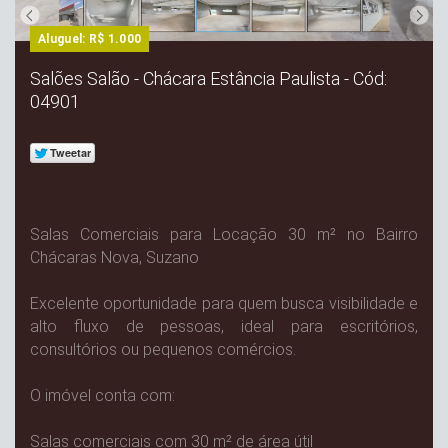
Aluguel: R$ 1.000
Salões Salão - Chácara Estância Paulista - Cód:
04901
Salas Comerciais para Locação 30 m² no Bairro
Chácaras Nova, Suzano
Excelente oportunidade para quem busca visibilidade e
alto fluxo de pessoas, ideal para escritórios,
consultórios ou pequenos comércios.
O imóvel conta com:
Salas comerciais com 30 m² de área útil