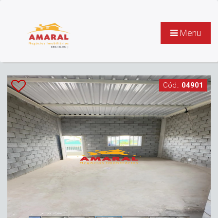
Menu
Cód.:
04901