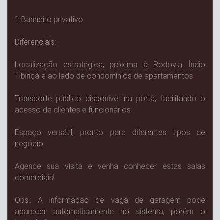
1 Banheiro privativo
Diferenciais:
Localização estratégica, próxima à Rodovia Índio
Tibiriçá e ao lado de condomínios de apartamentos
Transporte público disponível na porta, facilitando o
acesso de clientes e funcionários
Espaço versátil, pronto para diferentes tipos de
negócio
Agende sua visita e venha conhecer estas salas
comerciais!
Obs.: A informação de vaga de garagem pode
aparecer automaticamente no sistema, porém o