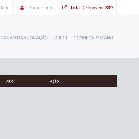
tário
Proprietário
Total De Imóveis:
839
GARANTIAS LOCAÇÃO
CRECI
CONHEÇA SUZANO
Valor
Ação